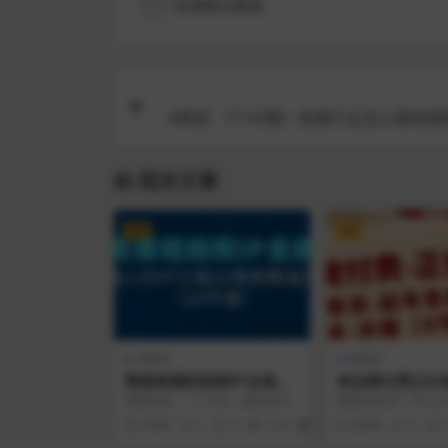
资源整合教程
#原创 （7143期）机械行业怎么做短视频，传统
机械行业借助短视频实现千万
相关文章
VIP
VIP
福缘网
福缘网
情感直播短视频IP全通大
单品微付费正价
课，普通人的IP之路从情
播带货-起号思路
课程目录： 1-1引言：硬核校长
课程目录 第一节20
感赛道开始（18节课）
术-开播（9节课
再出山，分享他做mcn的经验心
品正价起号mp4 第
2年前
0
0
5.0K
9.9
3年前
0
得.mp4 2-2...
抖音底层逻辑起...