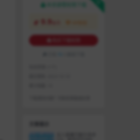
下载
本资源需权限下载
9.9
金币
VIP折扣
购买下载权限
已有
10
人解锁下载
包含资源:
(1个)
最近更新:
2023-10-19
累计销量:
10
下载遇到问题？可联系客服或反馈
文章展示
无人直播万能引流术
3.0，单号日引300