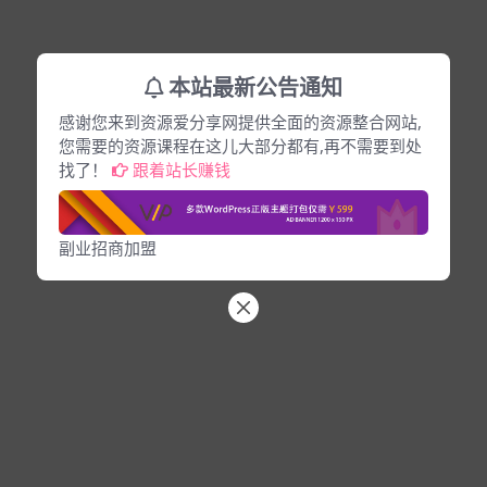
本站最新公告通知
感谢您来到资源爱分享网提供全面的资源整合网站,
您需要的资源课程在这儿大部分都有,再不需要到处
找了！
跟着站长赚钱
副业招商加盟