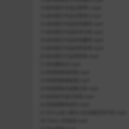
14.如何提升作品点赞率1.mp4
15.如何提升作品点赞率2.mp4
16.如何提升作品的完播率.mp4
17.如何提升作品的评论率.mp4
18.如何提升作品的收藏率.mp4
19.如何提升作品的转发率.mp4
20.如何提升作品转粉率.mp4
21.如何蹭热点.mp4
22.短视频审核机制.mp4
23.短视频数据复盘.mp4
24.短视频粉丝画像分析.mp4
25.如何给作品打标签.mp4
26.短视频脚本创作.mp4
27.为什么挂小黄车以后流量反而不好.mp4
28.23dou+的投放.mp4
29.平台规则.mp4