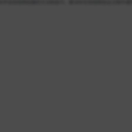
你学会短视频拍摄的方法和技巧、解决你在短视频创业过程中遇