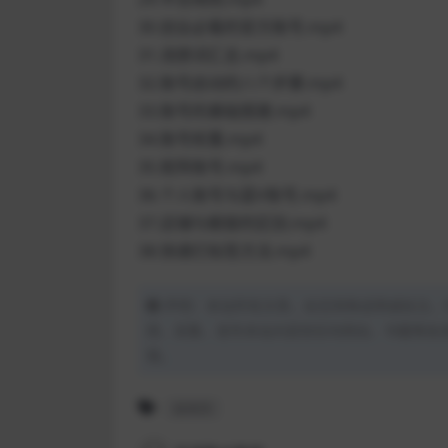
30.创业必看的官方账号.mp4
31.违禁词汇总.mp4
32.账号启动的八个步骤.mp4
33.账号的基础搭建.mp4
34.账号权重.mp4
35.矩阵账号.mp4
36.个人账号与蓝V账号.mp4
37.店铺与橱窗的区别.mp4
38.快速打标签方法.mp4
声明：本站所有文章，如无特殊说明或标注，
用、采集、发布本站内容到任何网站、书籍等各
理。
福缘网