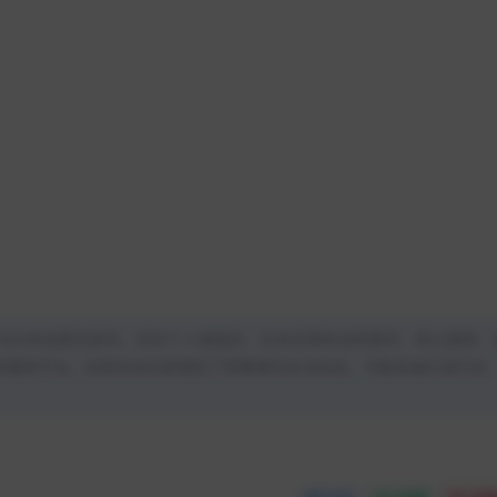
均为本站原创发布。任何个人或组织，在未征得本站同意时，禁止复制、
类媒体平台。如若本站内容侵犯了原著者的合法权益，可联系我们进行处