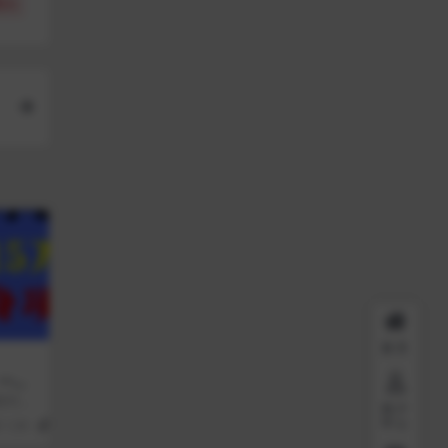
(
0
)
首页
一天
+以上
就可
用户
单号单
中心
1.3K
9.9
.