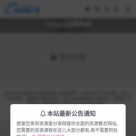
shopee运营教程
暂无内容
本站所分享资料部分来自互联网公开渠道获取，仅供会员学习交流使用，请于24
小时内删除，尊重原作者及出版方，如认为本站有使用不当的地方，或侵犯了您
的权益，请联系本站工作人员，我们会及时删除。
Copyright © 2023
资源爱好者
- All rights reserved
本站最新公告通知
皖ICP备20000921号-10
感谢您来到资源爱分享网提供全面的资源整合网站,
您需要的资源课程在这儿大部分都有,再不需要到处