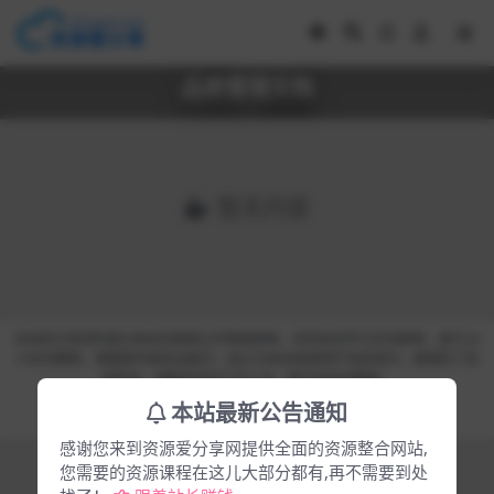
品质管理文档
暂无内容
本站所分享资料部分来自互联网公开渠道获取，仅供会员学习交流使用，请于24
小时内删除，尊重原作者及出版方，如认为本站有使用不当的地方，或侵犯了您
的权益，请联系本站工作人员，我们会及时删除。
Copyright © 2023
资源爱好者
- All rights reserved
本站最新公告通知
皖ICP备20000921号-10
感谢您来到资源爱分享网提供全面的资源整合网站,
您需要的资源课程在这儿大部分都有,再不需要到处