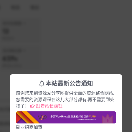
本站最新公告通知
感谢您来到资源爱分享网提供全面的资源整合网站,
您需要的资源课程在这儿大部分都有,再不需要到处
找了！
跟着站长赚钱
副业招商加盟