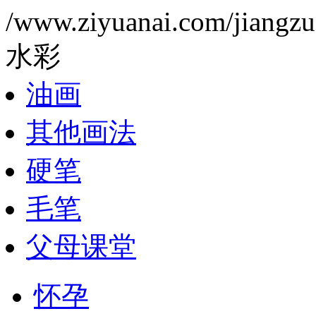
/www.ziyuanai.com/jiangzuo
水彩
油画
其他画法
硬笔
毛笔
父母课堂
怀孕