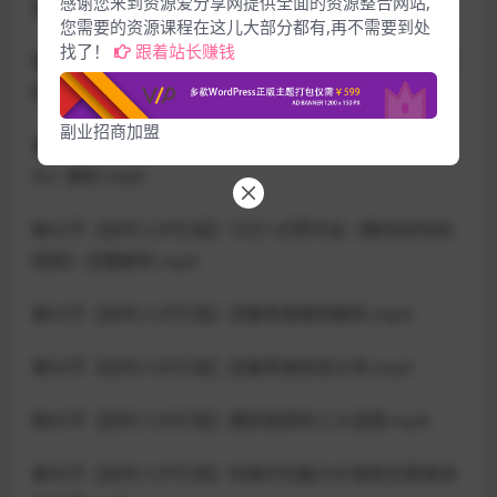
感谢您来到资源爱分享网提供全面的资源整合网站,
值,mp4
您需要的资源课程在这儿大部分都有,再不需要到处
找了！
跟着站长赚钱
第60节【创作人IP打造】作品火爆全网的要素之可被利
用.mp4
副业招商加盟
第61节【创作人IP打造】50万+点赞作品《夏日旅行片
头》解析.mp4
第62节【创作人IP打造】10万+点赞作品《教你如何拍
视频》流量解析.mp4
第63节【创作人IP打造】流量思维案例解析,mp4
第64节【创作人IP打造】流量思维经验分享,mp4
第65节【创作人IP打造】爆款视频的三大选题.mp4
第66节【创作人IP打造】你做IP的最大价值是无限增进