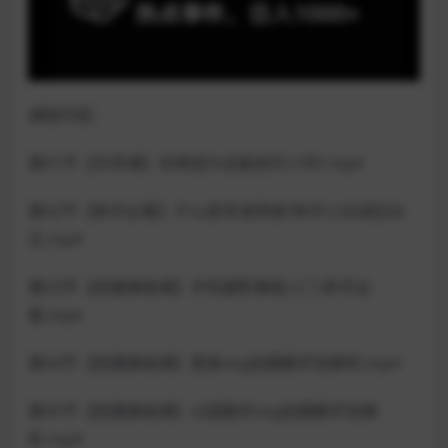
课程内容：
第01节【先导课】你想成为全能创作人吗?.mp4
第02节【新手必看】什么是导演思维?新手小白误区纠
正,mp4
第03节【拍摄基础课】手机摄影基础入门-新手必
看,mp4
第04节【拍摄基础课】居家vog拍摄教学及解析,mp4
第05节【拍摄基础课】公园散步vog拍摄教学及解
析,mp4