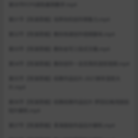
第30节FCPX调色案例教学.mp4
第31节【导演思维】培养你的创作想象力,mp4
第32节【导演思维】教你快速创作视频脚本,mp4
第33节【导演思维】教你会写三段式文案,mp4
第34节【导演思维】教你创作一支优秀的混剪视频.mp4
第35节【导演思维】经典作品拉片-2021跨年混剪大
片.mp4
第36节【导演思维】经典经典作品拉片-梦回石梅湾旅拍
短片解析,mp4
第37节【导演思维】青海旅拍作品拉片解析,mp4