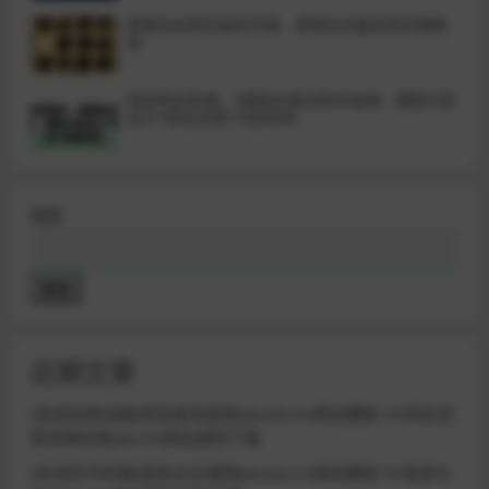
表情包运营实操系列课，表情包流量变现完整教
程
短视频运营课，0基础全套运营实操课，爆款内容
设计+粉丝运营+内容变现
搜索
搜索
近期文章
(自适应移动端)棕色家具装修pbootcms网站模板 H5响应式
家具建材类pbcms网站源码下载
(自适应手机端)蓝色企业通用pbootcms网站模板 h5宽屏大