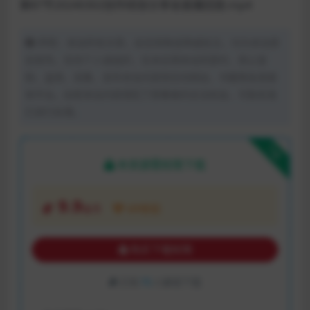
第87节20240302创作经验分享会直播回放.mp4
声明：本站所有文章，如无特殊说明或标注，均为本站原
创发布。任何个人或组织，在未征得本站同意时，禁止复
制、盗用、采集、发布本站内容到任何网站、书籍等各类媒
体平台。如若本站内容侵犯了原著者的合法权益，可联系我
们进行处理。
下载
本资源需权限下载
9.9
金币
VIP折扣
购买下载权限
已有
75
人解锁下载