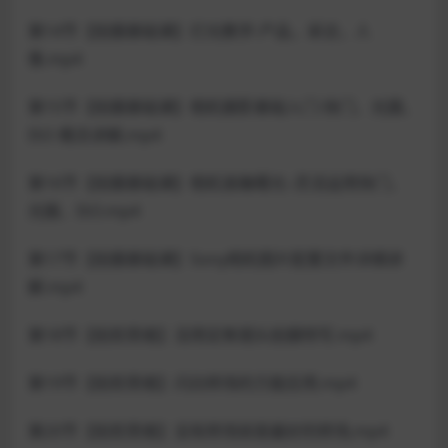
第14节【拍摄基础课】打光教学-产品，采访，人
像.mp4
第15节【拍摄基础课】相机摄影基础入门-快门、光國、
ISO 概念讲解,mp4
第16节【拍摄基础课】相机准确曝光–灵活运用快门、
光圈、ISO.mp4
第17节【拍摄基础课】Sony相机图片配置文件详细讲
解.mp4
第18节【拍剪思维】活用定焦镜头拍摄特写.mp4
第19节【拍剪思维】闪白转场的万能应用.mp4
第20节【拍剪思维】没有转场就是最好的转场,mp4