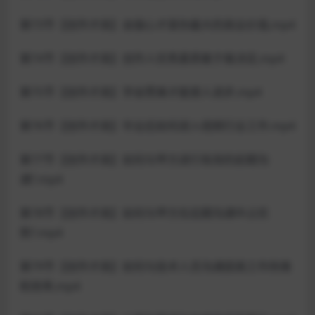
第73节【创作才商】会操心才是你最大的商业价值,mp4
第74节【创作才商】创作人优秀素质敢于做决定,mp4
第75节【创作才商】学会赞美才能使人进步,mp4
第76节【创作才商】毕业后如何进入视频行业工作.mp4
第77节【创作才商】如何与甲方进行有效的前期沟
通?.mp4
第78节【创作才商】如何与甲方在后期沟通中占优
势?.mp4
第79节【创作才商】如何与技术人员沟通提高工作热情
和效率,mp4