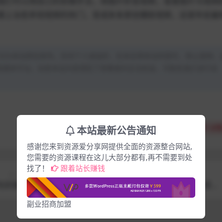
我们可以用自己的剪辑手法，将图片秒变视频，或者图片与视频
蹭上治愈系短视频的热门，变成条条原创爆款视频，这是年前最
均为本站原创发布。任何个人或组织，在未征得本站同意时，禁止复制、
类媒体平台。如若本站内容侵犯了原著者的合法权益，可联系我们进行处
本站最新公告通知
分享
收藏
点赞
感谢您来到资源爱分享网提供全面的资源整合网站,
您需要的资源课程在这儿大部分都有,再不需要到处
找了！
跟着站长赚钱
上一篇
下一篇
包封面，
跨年热度高效利用新思路，抓住流量风口，提前
1000+
布局，疯狂变现
副业招商加盟