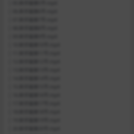
│ 05.新手篇第5节.mp4
│ 06.新手篇第6节.mp4
│ 07.新手篇第7节.mp4
│ 08.新手篇第8节.mp4
│ 09.新手篇第9节.mp4
│ 10.新手篇第10节.mp4
│ 11.新手篇第11节.mp4
│ 12.新手篇第12节.mp4
│ 13.新手篇第13节.mp4
│ 14.新手篇第14节.mp4
│ 15.新手篇第15节.mp4
│ 16.新手篇第16节.mp4
│ 17.新手篇第17节.mp4
│ 18.新手篇第18节.mp4
│ 19.新手篇第19节.mp4
│ 20.新手篇第20节.mp4