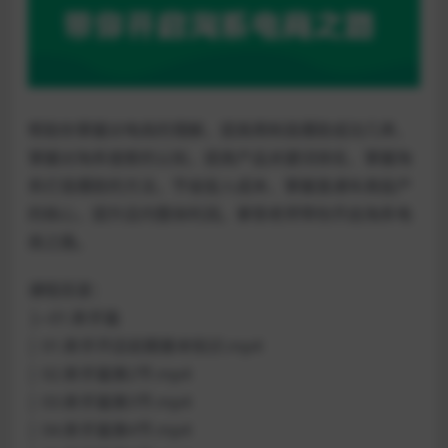
帮助你掌握对电商的理解，提高再制造爆款成功几率、
掌握对淘系搜索的认知，提高产品关键词排名、掌握淘
系打造爆款的方法，节省投入成本、掌握直通车高投产
的核心，提升店内整体利润。拿铁老师带你开启淘系电
商之路。
课程目录：
├─01.新手篇
│ 01.新手开店前期基本知识.mp4
│ 02.新手篇第2节.mp4
│ 03.新手篇第3节.mp4
│ 04.新手篇第4节.mp4