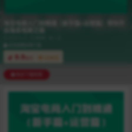
淘宝电商入门到精通（新手篇+运营篇）带你开
启淘系电商之路
2023-11-12
福缘网
1.0K
本资源需权限下载
9.9
金币
VIP折扣
购买下载权限