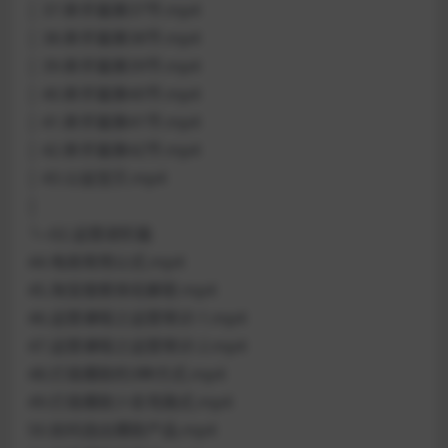
│ 37.新手篇第37节.mp4
│ 38.新手篇第38节.mp4
│ 39.新手篇第39节.mp4
│ 40.新手篇第40节.mp4
│ 41.新手篇第41节.mp4
│ 42.新手篇第42节.mp4
│ 43.公益宝贝.mp4
│
└─02.运营进阶篇
44.电商常用公式.mp4
45.淘宝搜索排名解密.mp4
46.运营课程之运营常识-1.mp4
47.运营课程之运营常识-2.mp4
48.打造爆款的3种方式.mp4
49.打造爆款少走弯路式.mp4
50.如何选出爆款产品.mp4