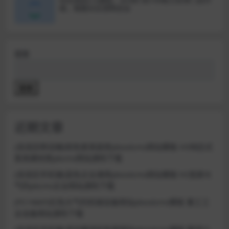
级，赋能社区团购创业
搜索
搜索
近期文章
(自适应移动端)棕色家具装修pbootcms网站模板 H5响应式
家具建材类pbcms网站源码下载
(自适应手机端)蓝色企业通用pbootcms网站模板 h5宽屏大
气的pbcms企业网站源码下载
(PC+WAP)红色大气的机械设备网站pbootcms模板 重工工
业设备网站源码下载