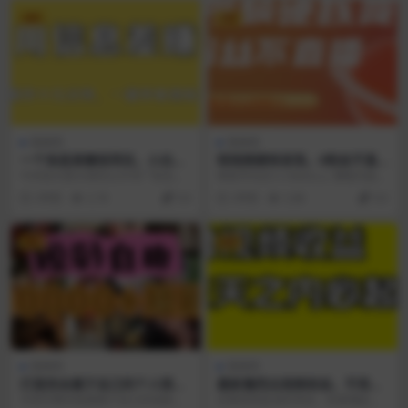
VIP
VIP
福缘网
福缘网
一个信息差赚钱项目，小白轻
短视频硬核变现，0粉丝不直
松上手，只需要发发消息就有
播，轻松日入1000＋，小白也
今天给大家分享的公众号广告信息
单账号均日入1000以上 课程内容：
收益，0成本每单…
可无脑操作
差 最重要的是，无需任何投入，操
项目介绍 账号及养号方法 实操 总
3年前
2.7K
9.9
3年前
3.8K
9.9
作简单易懂，即使是...
结及注意...
VIP
VIP
福缘网
福缘网
打造完全属于自己的个人短剧
最新撸西瓜视频收益，不用自
库，实现网盘拉新与私域变现
己写文案，三天之内必起号！
手把手教你搭建属于自己的短剧库
还算是很蓝海的项目，抓紧撸起