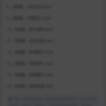
8_【直播】-点击优化.mp4
9_【直播】-付费放大.mp4
10_【直播】-售中调研.mp4
11_【直播】-全店运营.mp4
12_【直播】-私域维护.mp4
13_【直播】-电商团队.mp4
14_【直播】-品牌雏形.mp4
15_【直播】-课程复盘.mp4
声明：本站所有文章，如无特殊说明或标注，均为本站原
创发布。任何个人或组织，在未征得本站同意时，禁止复